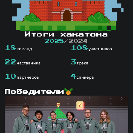
Итоги хакатона
2025
/
2024
18
108
команд
участников
22
3
наставника
трека
10
4
партнёров
спикера
Победители